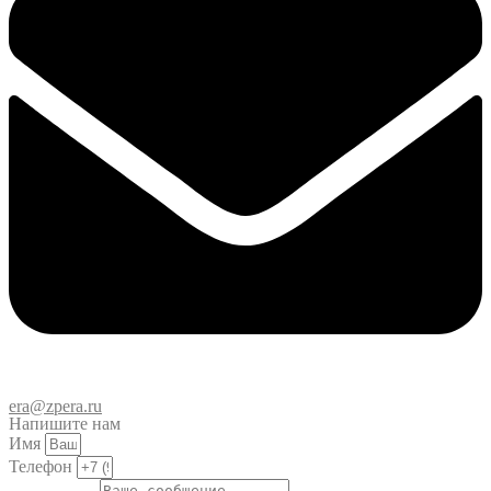
era@zpera.ru
Напишите нам
Имя
Телефон